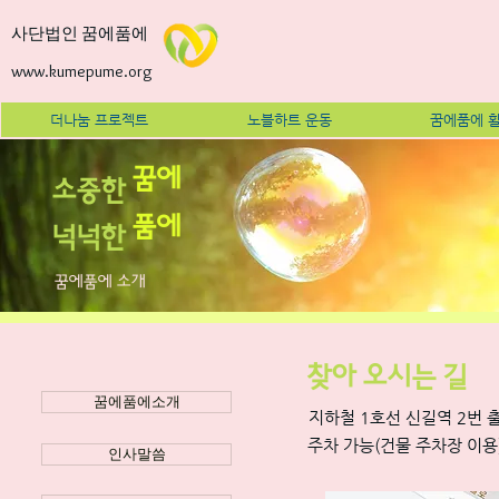
사단법인 꿈에품에
www.kumepume.org
더나눔 프로젝트
노블하트 운동
꿈에품에 
꿈에
소중한
품에
넉넉한
꿈에품에 소개
찾아 오시는 길
꿈에품에소개
지하철 1호선 신길역 2번 
주차 가능(건물 주차장 이용
인사말씀